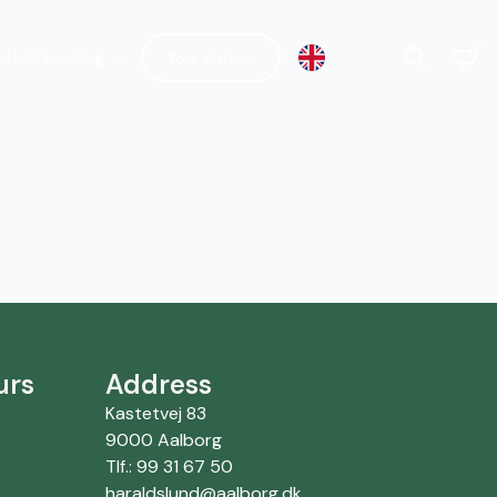
Hold booking
Your visit
Search
for:
urs
Address
Kastetvej 83
9000 Aalborg
Tlf.: 99 31 67 50
haraldslund@aalborg.dk