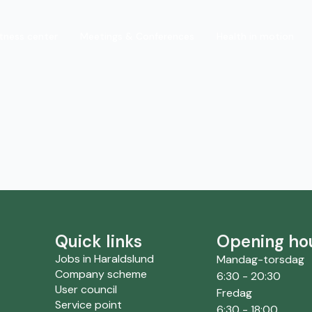
itness center
Meetings & Conferences
Health in motion
Quick links
Opening ho
Jobs in Haraldslund
Mandag-torsdag
Company scheme
6:30 - 20:30
User council
Fredag
Service point
6:30 - 18:00