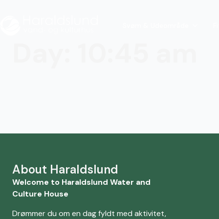
Svøm & Udeområde
F
Day:
10:45 am
About Haraldslund
Welcome to Haraldslund Water and
Culture House
Drømmer du om en dag fyldt med aktivitet,