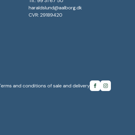
Tlf.: 99 31 67 50
haraldslund@aalborg.dk
CVR: 29189420
Terms and conditions of sale and delivery