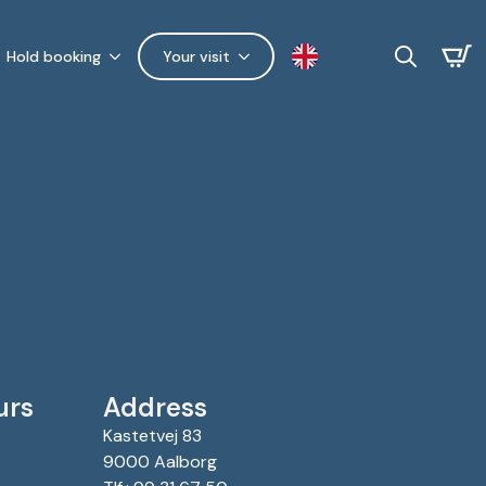
Hold booking
Your visit
Search
for:
urs
Address
Kastetvej 83
9000 Aalborg