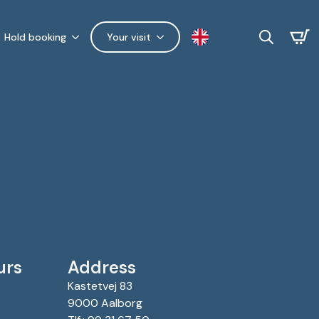
Hold booking
Your visit
Search
for:
urs
Address
Kastetvej 83
9000 Aalborg