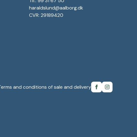
Tlf.: 99 31 67 50
haraldslund@aalborg.dk
CVR: 29189420
Terms and conditions of sale and delivery