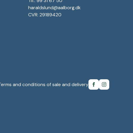
Tlf.: 99 31 67 50
haraldslund@aalborg.dk
CVR: 29189420
Terms and conditions of sale and delivery