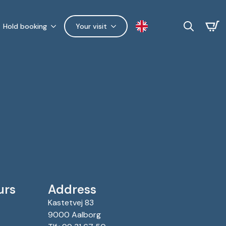
Hold booking
Your visit
Search
for:
urs
Address
Kastetvej 83
9000 Aalborg