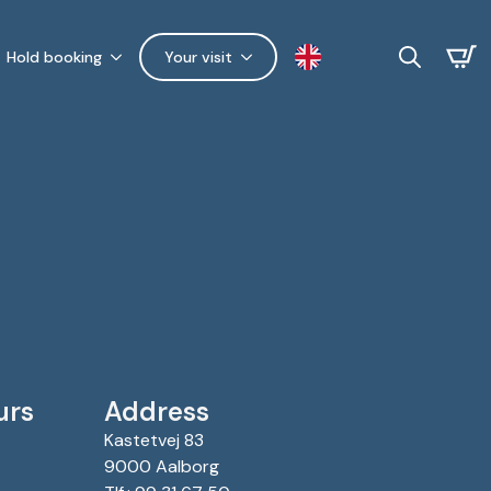
Hold booking
Your visit
Search
for:
urs
Address
Kastetvej 83
9000 Aalborg