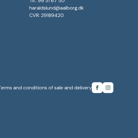
Tlf.: 99 31 67 50
haraldslund@aalborg.dk
CVR: 29189420
Terms and conditions of sale and delivery