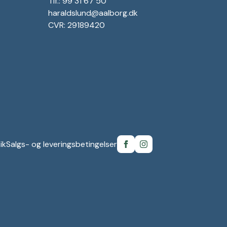
Tlf.: 99 31 67 50
haraldslund@aalborg.dk
CVR: 29189420
ik
Salgs- og leveringsbetingelser