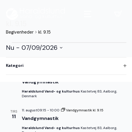
kl. 9.15
Begivenheder
kl. 9.15
Begivenheder
Nu
 - 
07/09/2026
Vælg
Hvis
Filtre
dato.
august 2026
Kategori
du
ændrer
Åbe
10. august09:15
-
10:00
Vandgymnastik kl. 9.15
MAN
form
filte
10
Vandgymnastik
inputs,
opdateres
Haraldslund Vand- og kulturhus
Kastetvej 83, Aalborg,
listen
Denmark
over
begivenheder
11. august09:15
-
10:00
Vandgymnastik kl. 9.15
TIRS
med
11
Vandgymnastik
de
filtrerede
Haraldslund Vand- og kulturhus
Kastetvej 83, Aalborg,
resultater.