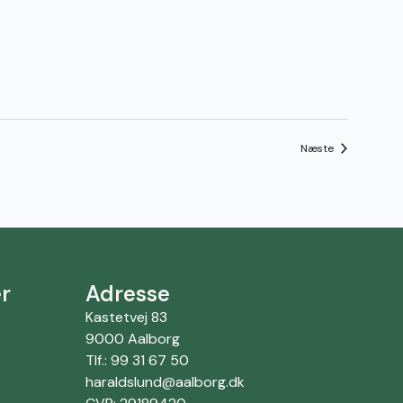
Begivenhede
Næste
r
Adresse
Kastetvej 83
9000 Aalborg
Tlf.: 99 31 67 50
haraldslund@aalborg.dk