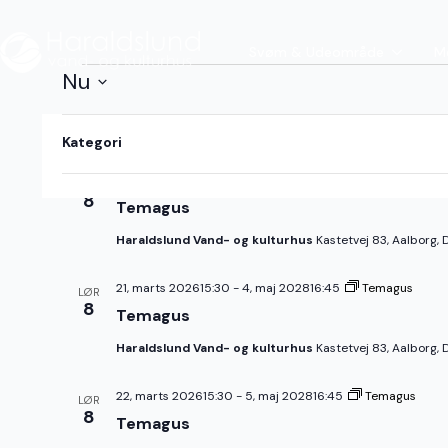
Svøm & Udeområde
M
Begivenheder
Nu
Vælg
Hvis
Filtre
dato.
august 2026
Kategori
du
ændrer
15, marts 202615:30
-
28, april 202816:45
Temagus
LØR
form
8
Temagus
inputs,
opdateres
Haraldslund Vand- og kulturhus
Kastetvej 83, Aalborg,
listen
over
21, marts 202615:30
-
4, maj 202816:45
Temagus
LØR
begivenheder
8
Temagus
med
de
Haraldslund Vand- og kulturhus
Kastetvej 83, Aalborg,
filtrerede
resultater.
22, marts 202615:30
-
5, maj 202816:45
Temagus
LØR
8
Temagus