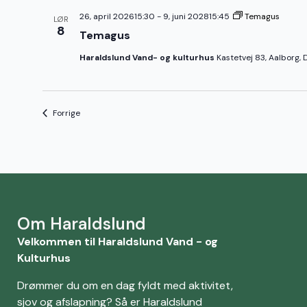
26, april 202615:30
-
9, juni 202815:45
Temagus
LØR
8
Temagus
Haraldslund Vand- og kulturhus
Kastetvej 83, Aalborg,
Begivenheder
Forrige
Om Haraldslund
Velkommen til Haraldslund Vand - og
Kulturhus
Drømmer du om en dag fyldt med aktivitet,
sjov og afslapning? Så er Haraldslund