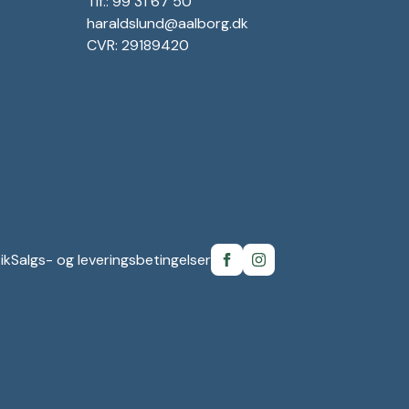
Tlf.: 99 31 67 50
haraldslund@aalborg.dk
CVR: 29189420
ik
Salgs- og leveringsbetingelser