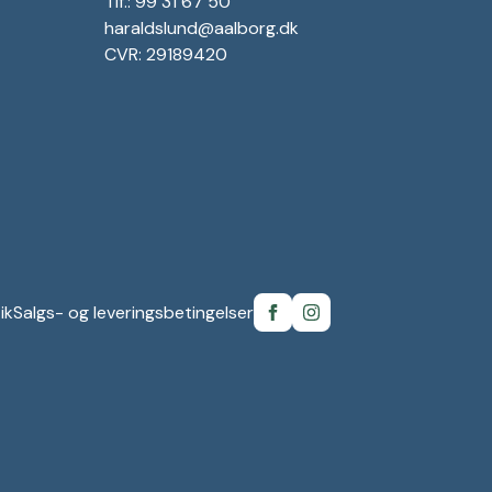
Tlf.: 99 31 67 50
haraldslund@aalborg.dk
CVR: 29189420
ik
Salgs- og leveringsbetingelser