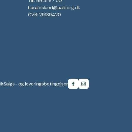
Tlf.: 99 31 67 50
haraldslund@aalborg.dk
CVR: 29189420
ik
Salgs- og leveringsbetingelser