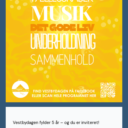
Vestbydagen fylder 5 år – og du er inviteret!