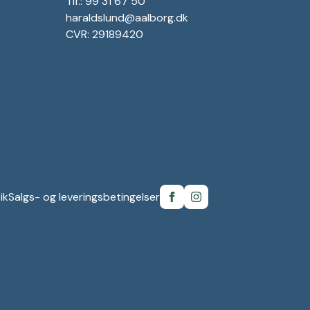
Tlf.: 99 31 67 50
haraldslund@aalborg.dk
CVR: 29189420
ik
Salgs- og leveringsbetingelser