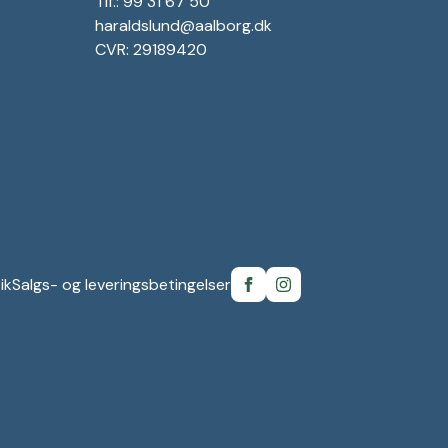
Tlf.: 99 31 67 50
haraldslund@aalborg.dk
CVR: 29189420
ik
Salgs- og leveringsbetingelser