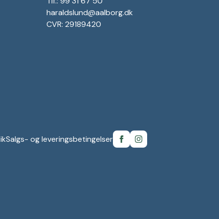
Tlf.: 99 31 67 50
haraldslund@aalborg.dk
CVR: 29189420
ik
Salgs- og leveringsbetingelser