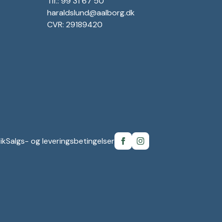
Tlf.: 99 31 67 50
haraldslund@aalborg.dk
CVR: 29189420
ik
Salgs- og leveringsbetingelser