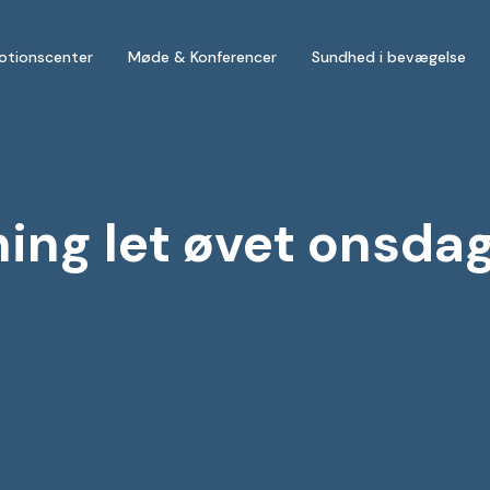
otionscenter
Møde & Konferencer
Sundhed i bevægelse
g let øvet onsdag k