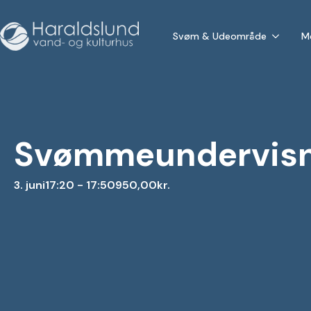
Svøm & Udeområde
M
Svømmeundervisnin
3. juni
17:20 - 17:50
950,00kr.