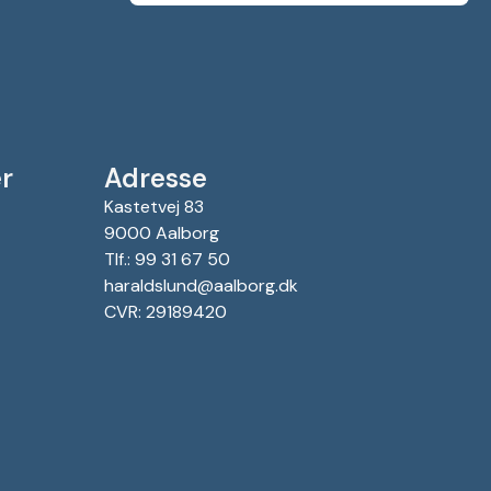
r
Adresse
Kastetvej 83
9000 Aalborg
Tlf.: 99 31 67 50
haraldslund@aalborg.dk
CVR: 29189420