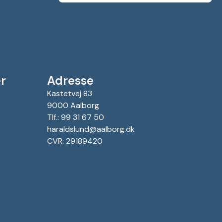
r
Adresse
Kastetvej 83
9000 Aalborg
Tlf.: 99 31 67 50
haraldslund@aalborg.dk
CVR: 29189420