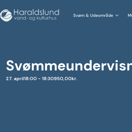
Svøm & Udeområde
M
Svømmeundervisni
27. april
18:00 - 18:30
950,00kr.