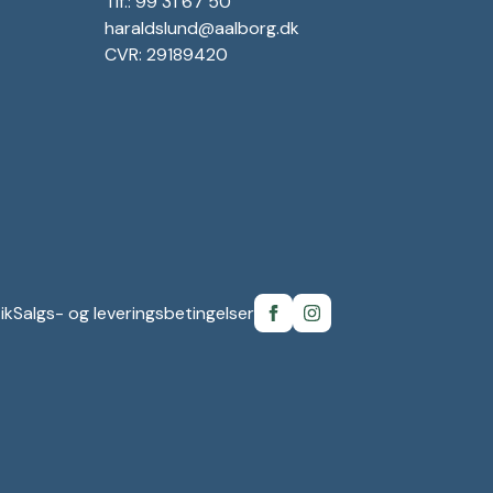
Tlf.: 99 31 67 50
haraldslund@aalborg.dk
CVR: 29189420
ik
Salgs- og leveringsbetingelser