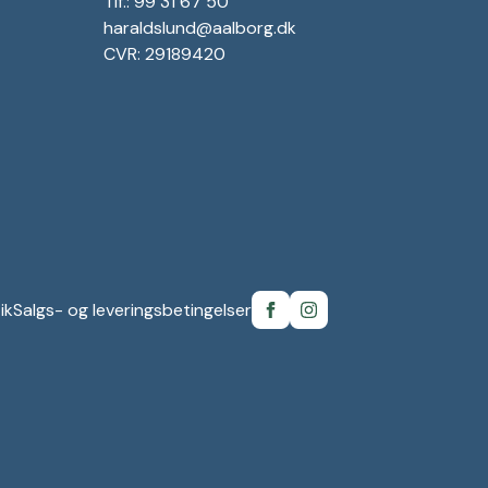
Tlf.: 99 31 67 50
haraldslund@aalborg.dk
CVR: 29189420
ik
Salgs- og leveringsbetingelser