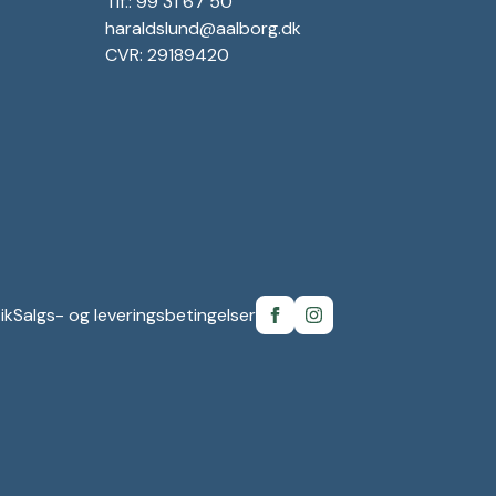
Tlf.: 99 31 67 50
haraldslund@aalborg.dk
CVR: 29189420
ik
Salgs- og leveringsbetingelser