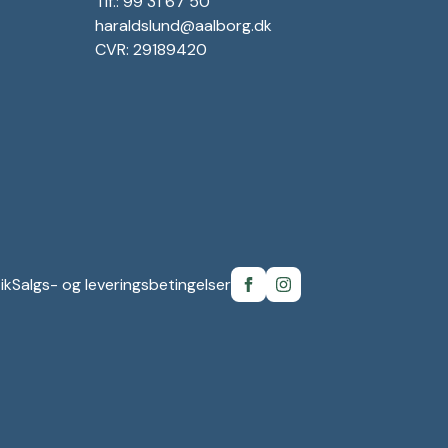
Tlf.: 99 31 67 50
haraldslund@aalborg.dk
CVR: 29189420
ik
Salgs- og leveringsbetingelser