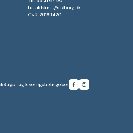
Tlf.: 99 31 67 50
haraldslund@aalborg.dk
CVR: 29189420
ik
Salgs- og leveringsbetingelser