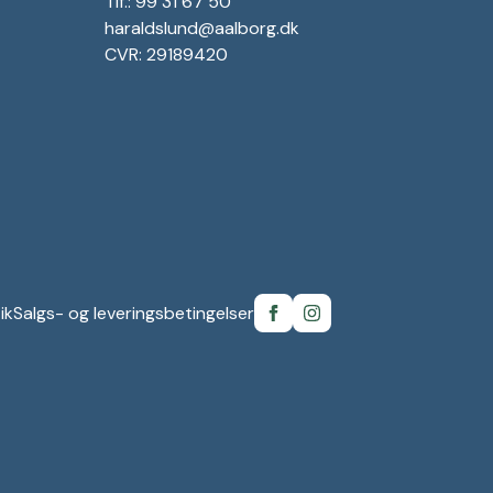
Tlf.: 99 31 67 50
haraldslund@aalborg.dk
CVR: 29189420
ik
Salgs- og leveringsbetingelser