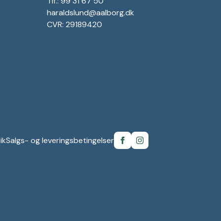
Tlf.: 99 31 67 50
haraldslund@aalborg.dk
CVR: 29189420
ik
Salgs- og leveringsbetingelser