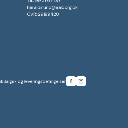
Tlf.: 99 31 67 50
haraldslund@aalborg.dk
CVR: 29189420
ik
Salgs- og leveringsbetingelser