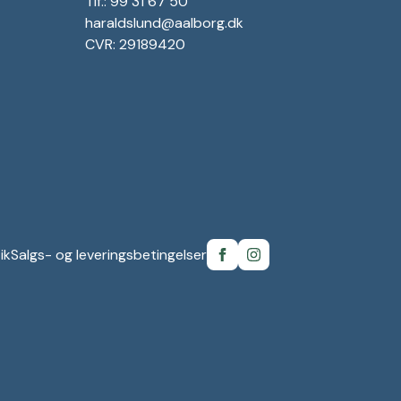
Tlf.: 99 31 67 50
haraldslund@aalborg.dk
CVR: 29189420
ik
Salgs- og leveringsbetingelser