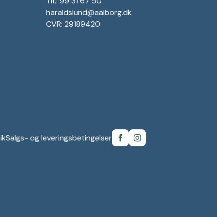
Tlf.: 99 31 67 50
haraldslund@aalborg.dk
CVR: 29189420
ik
Salgs- og leveringsbetingelser