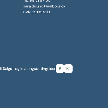
Tlf.: 99 31 67 50
haraldslund@aalborg.dk
CVR: 29189420
ik
Salgs- og leveringsbetingelser