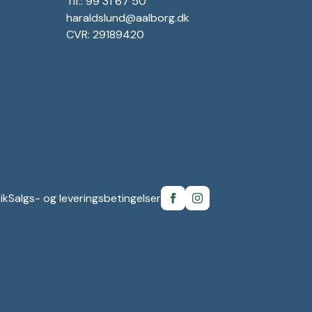
Tlf.: 99 31 67 50
haraldslund@aalborg.dk
CVR: 29189420
ik
Salgs- og leveringsbetingelser