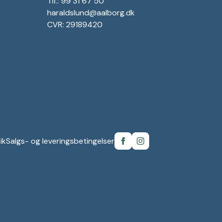
Tlf.: 99 31 67 50
haraldslund@aalborg.dk
CVR: 29189420
ik
Salgs- og leveringsbetingelser