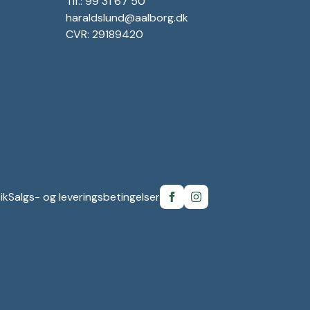
Tlf.: 99 31 67 50
haraldslund@aalborg.dk
CVR: 29189420
ik
Salgs- og leveringsbetingelser