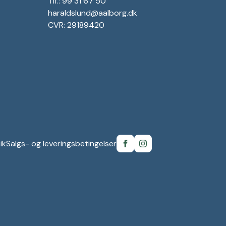
Tlf.: 99 31 67 50
haraldslund@aalborg.dk
CVR: 29189420
ik
Salgs- og leveringsbetingelser