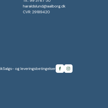
Tlf.: 99 31 67 50
haraldslund@aalborg.dk
CVR: 29189420
ik
Salgs- og leveringsbetingelser