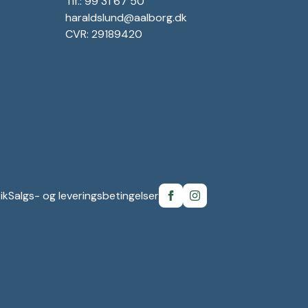
Tlf.: 99 31 67 50
haraldslund@aalborg.dk
CVR: 29189420
ik
Salgs- og leveringsbetingelser