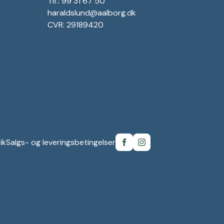
Tlf.: 99 31 67 50
haraldslund@aalborg.dk
CVR: 29189420
ik
Salgs- og leveringsbetingelser