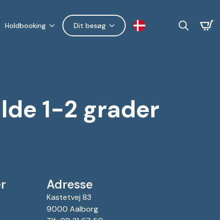
Holdbooking
Dit besøg
Search
for:
alde 1-2 grader
r
Adresse
Kastetvej 83
9000 Aalborg