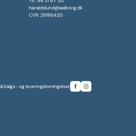
Tlf.: 99 31 67 50
haraldslund@aalborg.dk
CVR: 29189420
ik
Salgs- og leveringsbetingelser