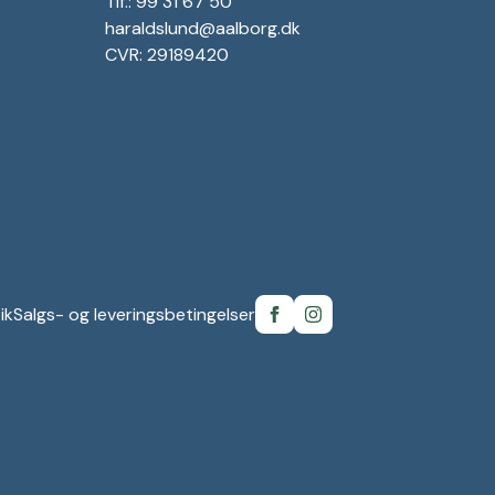
Tlf.: 99 31 67 50
haraldslund@aalborg.dk
CVR: 29189420
ik
Salgs- og leveringsbetingelser