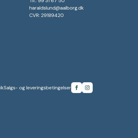
Tlf.: 99 31 67 50
haraldslund@aalborg.dk
CVR: 29189420
ik
Salgs- og leveringsbetingelser