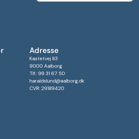
r
Adresse
Kastetvej 83
9000 Aalborg
Tlf.: 99 31 67 50
haraldslund@aalborg.dk
CVR: 29189420