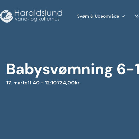
Svøm & Udeområde
M
Babysvømning 6-1
17. marts
11:40 - 12:10
734,00kr.